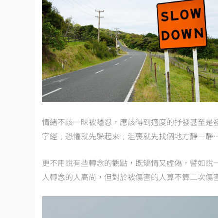
情緒不該一昧被隱忍，應該得到適度的抒發甚至是
字經﹔恐懼就先躲起來﹔沮喪就先找個地方靜一靜
更不用說有些轉念的觀點，既矯情又虛偽，譬如說
人轉念的人高尚，但對於被傷害的人算不算二次傷