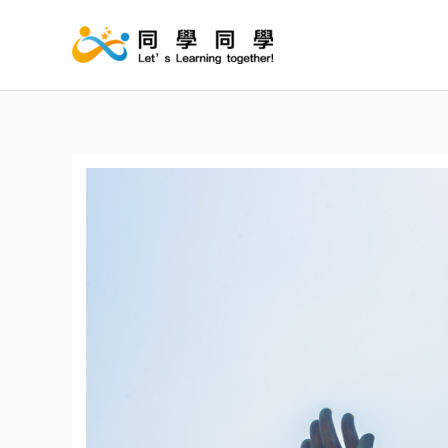
跳
至
主
要
內
容