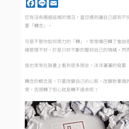
F
Li
E
a
n
m
您有沒有遇過這樣的情況，當您遇到讓自己感到不
ce
e
ai
要「轉念」。
b
l
o
可是不管你如何用力的「轉」，常常嘴巴轉了會說
o
緒管理不好，於是只好不斷的壓抑自己的情緒，然
k
我也常常在臉書上看到很多朋友，洋洋灑灑的寫要
轉念的概念是，只要改變自己的心態，改變對事情
常，舌頭轉了但心就是轉不過來呢﹖