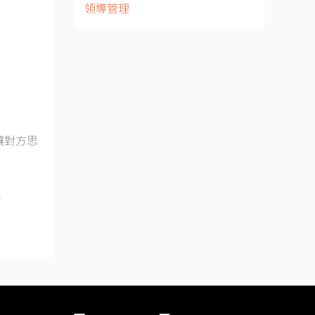
領導管理
讓對方思
。