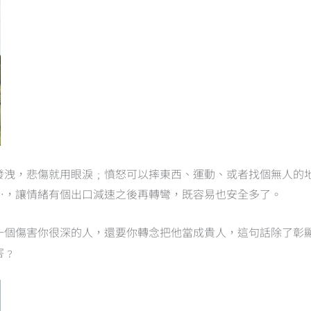
發洩，悲傷就用眼淚﹔憤怒可以摔東西、運動、或者找個無人的
…，讓情緒有個出口減速之後再轉彎，既容易也安全多了。
一個傷害你很深的人，還要你轉念把他當成貴人，這句話除了彰
害﹖