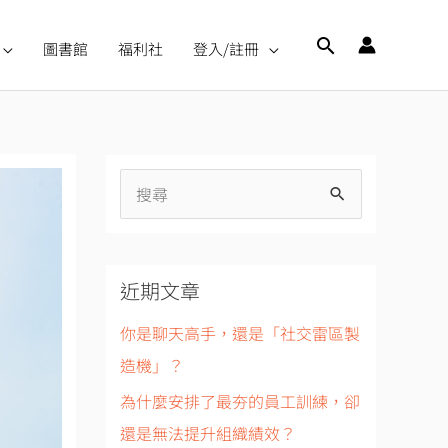
搜
圖書館
福利社
登入/註冊
尋
搜
尋
關
近期文章
鍵
字
你是聊天高手，還是「社交雷區製
:
造機」？
為什麼安排了最夯的員工訓練，卻
還是無法提升組織績效？