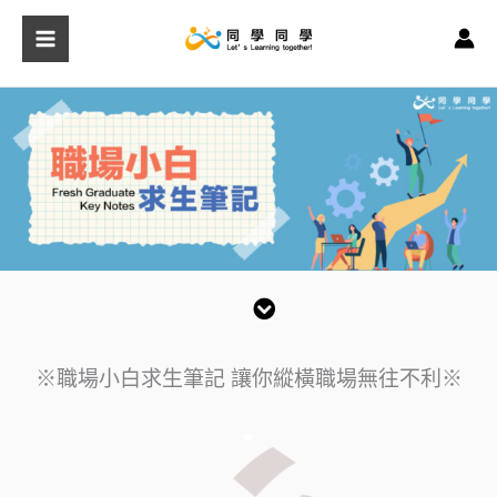
跳
至
主
要
內
容
※職場小白求生筆記 讓你縱橫職場無往不利※