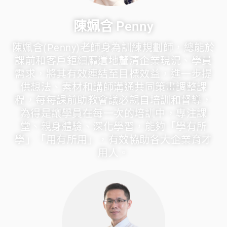
陳姵含 Penny
陳姵含(Penny)老師身為訓練規劃師，總能於
課前和客戶鉅細靡遺地釐清企業現況、學員
需求，將其有效連結至目標效益，進一步提
供想法、素材和講師溝通共同策畫調整課
程，每每課前助教會議必親自培訓和督導，
為得是讓學員在每一次的培訓中，專注課
堂、親身體驗、深化學習，能夠「學有所
學」「用有所用」，有效協助各大企業育才
用人。