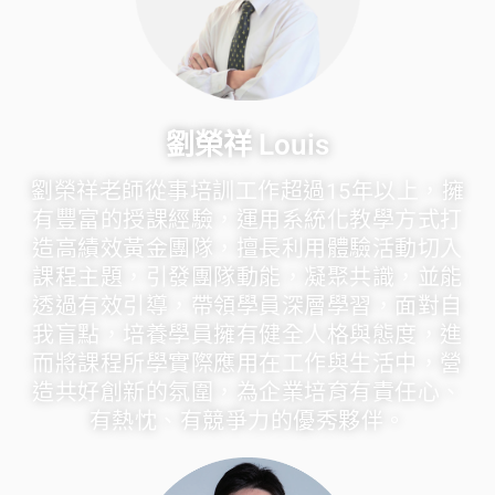
劉榮祥 Louis
劉榮祥老師從事培訓工作超過15年以上，擁
有豐富的授課經驗，運用系統化教學方式打
造高績效黃金團隊，擅長利用體驗活動切入
課程主題，引發團隊動能，凝聚共識，並能
透過有效引導，帶領學員深層學習，面對自
我盲點，培養學員擁有健全人格與態度，進
而將課程所學實際應用在工作與生活中，營
造共好創新的氛圍，為企業培育有責任心、
有熱忱、有競爭力的優秀夥伴。