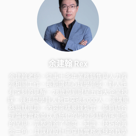
余建翰 Rex
余建翰老師，從事十多年業務銷售與人力資
源相關工作，長期鑽研心理學領域，對人性
有深刻的見解，28歲即到財星五百大企業授
課，幾年間學員人數已突破5,000人。演講風
格幽默風趣，內容架構嚴謹紮實，能夠結合
理論與實務並以系統化的學習步驟循序漸進
的呈現，完整涵蓋了態度、知識、技巧的黃
金三角，且課程設計中穿插實務演練的教學