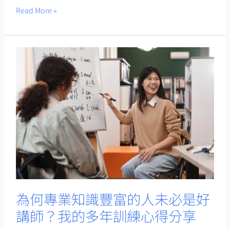
Read More »
提
升
組
織
為
績
何
效？
專
業
知
識
豐
富
的
人
未
為何專業知識豐富的人未必是好
必
講師？我的多年訓練心得分享
是