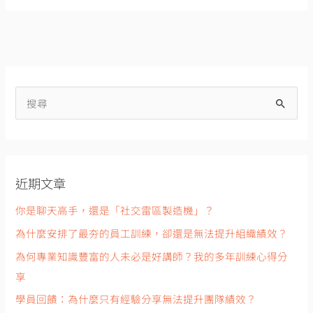
搜
尋
關
鍵
近期文章
字
:
你是聊天高手，還是「社交雷區製造機」？
為什麼安排了最夯的員工訓練，卻還是無法提升組織績效？
為何專業知識豐富的人未必是好講師？我的多年訓練心得分
享
學員回饋：為什麼只有經驗分享無法提升團隊績效？