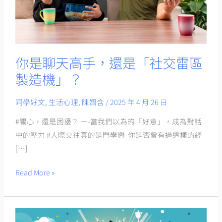
還
是
「社
交
雷
你是聊天高手，還是「社交雷區
區
製造機」？
製
造
同學好文
,
生活心理
,
陳姵含
/
2025 年 4 月 26 日
機」？
#關心，還是困擾？ —-當我們以為的「好意」，成為對話
中的壓力 #人際交往真的是門學問 你是否曾有過這樣的經
[…]
Read More »
為