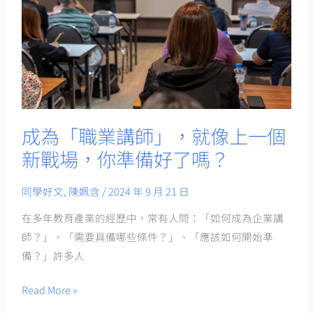
講
師」，
就
像
上
一
個
成為「職業講師」，就像上一個
新
新戰場，你準備好了嗎？
戰
場，
同學好文
,
陳姵含
/
2024 年 9 月 21 日
你
在多年教育產業的經歷中，常有人問：「如何成為企業講
準
師？」、「需要具備哪些條件？」、「應該如何開始準
備
備？」許多人
好
了
Read More »
嗎？