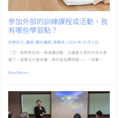
程
或
活
參加外部的訓練課程或活動，我
動，
有哪些學習點？
我
有
同學好文
,
講師
,
關於講師
,
陳姵含
/
2024 年 10 月 5 日
哪
「艾…我剛參加完一場演講活動，主講者分享的內容太普
些
通了，感覺沒什麼收穫，真的是浪費時間。」「其實，
學
習
Read More »
點？
成
為
「職
業