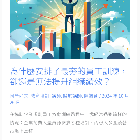
什
麼
安
排
了
最
夯
的
為什麼安排了最夯的員工訓練，
員
卻還是無法提升組織績效？
工
訓
同學好文
,
教育培訓
,
講師
,
關於講師
,
陳姵含
/
2024 年 10 月
練，
26 日
卻
還
在協助企業規劃員工教育訓練過程中，我經常遇到這樣的
是
情況：企業花費大量資源安排各種培訓，內容大多圍繞著
無
市場上當紅
法