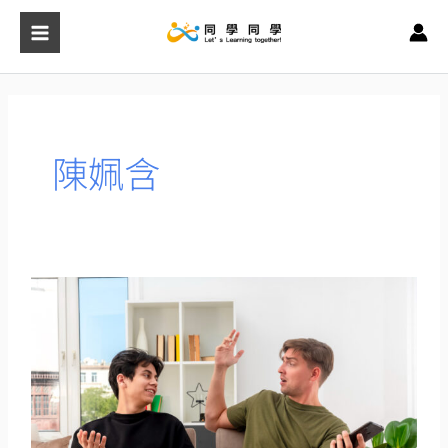
跳
至
主
要
內
容
陳姵含
你
是
聊
天
高
手，