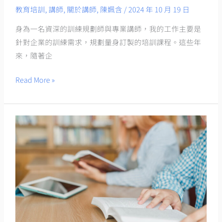
好
教育培訓
,
講師
,
關於講師
,
陳姵含
/
2024 年 10 月 19 日
講
身為一名資深的訓練規劃師與專業講師，我的工作主要是
師？
針對企業的訓練需求，規劃量身訂製的培訓課程。這些年
我
來，隨著企
的
多
Read More »
年
訓
練
參
心
加
得
外
分
部
享
的
訓
練
課