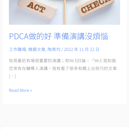
演
講
沒
煩
惱
PDCA做的好 準備演講沒煩惱
工作職場
,
精選文章
,
陶育均
/
2022 年 11 月 22 日
佑哥最近有場很重要的演講；和Mr.E討論，「Mr.E 我知道
您常有在輔導人演講，我有看了很多有關上台技巧的文章
[…]
Read More »