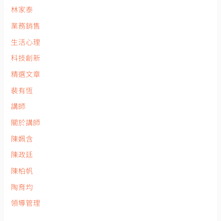
林家泰
業務銷售
生活心理
科技創新
精選文章
裴有恆
講師
關於講師
陳姵含
陳政廷
陳柏帆
陶育均
領導管理