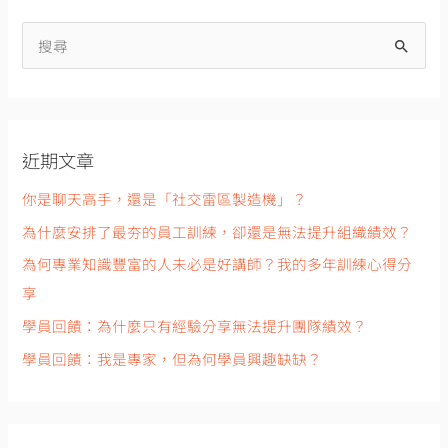
搜
尋
關
鍵
近期文章
字
:
你是聊天高手，還是「社交雷區製造機」？
為什麼安排了最夯的員工訓練，卻還是無法提升組織績效？
為何專業知識豐富的人未必是好講師？我的多年訓練心得分
享
學員回饋：為什麼只有經驗分享無法提升團隊績效？
學員回饋：我是專家，但為何學員興趣缺缺？