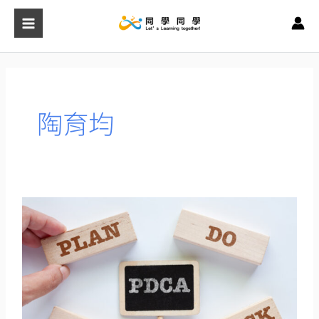
跳
至
主
要
內
容
陶育均
PDCA
做
的
好
準
備