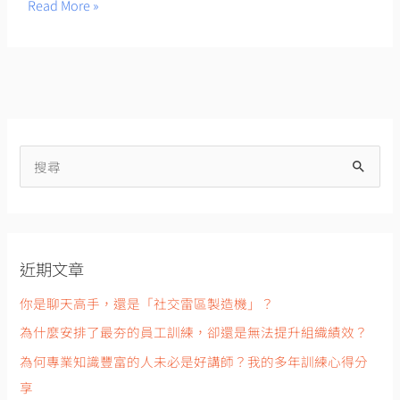
Read More »
搜
尋
關
鍵
近期文章
字
:
你是聊天高手，還是「社交雷區製造機」？
為什麼安排了最夯的員工訓練，卻還是無法提升組織績效？
為何專業知識豐富的人未必是好講師？我的多年訓練心得分
享