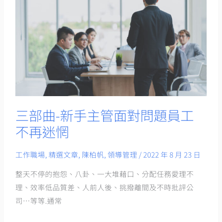
曲-
新
手
主
管
面
對
問
題
三部曲-新手主管面對問題員工
員
不再迷惘
工
不
工作職場
,
精選文章
,
陳柏帆
,
領導管理
/
2022 年 8 月 23 日
再
整天不停的抱怨、八卦、一大堆藉口、分配任務愛理不
迷
理、效率低品質差、人前人後、挑撥離間及不時批評公
惘
司…等等.通常