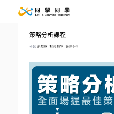
跳
至
主
要
內
策略分析課程
容
分類
劉基欽
,
數位教室
,
策略分析