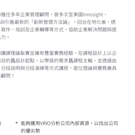
擔任多年企業管理顧問，曾多次至美國Innosight、
、SBI引進最新的「創新管理方法論」，回台在地化後，透
、寫作、培訓及企業輔導等方式，協助企業解決問題與提
能力。
師講課理論紮實並擁有豐富實務經驗，在課程設計上以企
與目的爲設計起點，以學員的需求爲課程主軸，並透過由
、分段說明與分段演練等方式講授，是位理論與實務兼具
派顧問！
的
能夠運用VRIO分析公司內部資源，以找出公司
的優劣勢