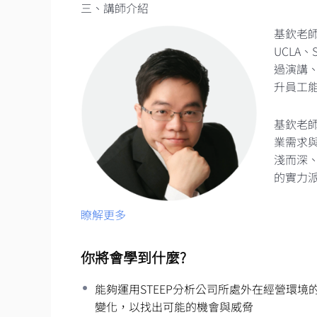
三、講師介紹
基欽老師
UCLA
過演講
升員工
基欽老
業需求
淺而深
的實力
瞭解更多
你將會學到什麼?
能夠運用STEEP分析公司所處外在經營環境
變化，以找出可能的機會與威脅