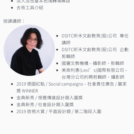
淡入淡出基本色塊轉場解說
去背工具介紹
授課講師：
DSITC昕禾文創教育(股)公司 專任
講師
DSITC昕禾文創教育(股)公司 企劃
剪輯師
國儷文教機構 – 攝影師、剪輯師
美商利惠(Levi’s)國際有限公司 –
台灣分公司約聘剪輯師、攝影師
2019 德國紅點 / Social campaigns – 社會責任廣告 / 贏家
獎 WINNER
金典新秀 / 視覺傳達設計類入圍獎
金典新秀 / 社會設計類入圍獎
2019 放視大賞 / 平面設計類 / 第二階段入圍