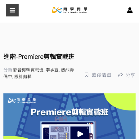
跳
至
主
要
內
容
進階-Premiere剪輯實戰班
分類
影音剪輯實戰班
,
李承宣
,
熱烈籌
追蹤清單
分享
備中
,
設計剪輯