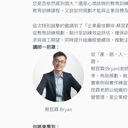
您是否依然感到頭大？還是心煩該辦的教育訓
教育訓練課程，又該如何規劃才能與企業目標及
這次特別誠摯的邀請到了『企業最佳夥伴-蔡昆霖(B
從教育訓練規劃、執行至訓練效益評估，確保
求與員工期望，同時提升組織經營績效，推動企
講師一把罩：
從「產、銷、人、
題。​
蔡昆霖(Bryan
考、佈局規劃、執
實案例與實作練習
昆霖老師以組織的
營管理，是企業經
蔡昆霖 Bryan
你將會學到：