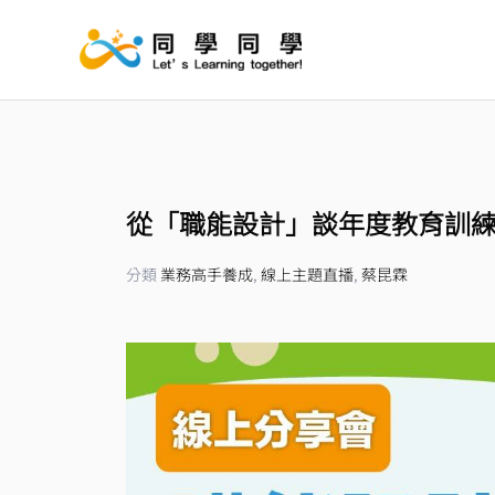
跳
至
主
要
內
容
從「職能設計」談年度教育訓
分類
業務高手養成
,
線上主題直播
,
蔡昆霖