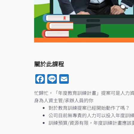
關於此課程
Facebook
Line
Email
忙歸忙，「年度教育訓練計畫」提案可是人力資
身為人資主管/承辦人員的你
對於教育訓練提案已經開始動作了嗎？​
公司目前無專責的人力可以投入年度訓練
訓練預算/資源有限，年度訓練計畫應該要