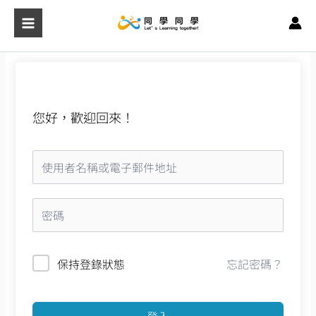
跳
至
主
要
內
容
您好，歡迎回來！
保持登錄狀態
忘記密碼？
登入