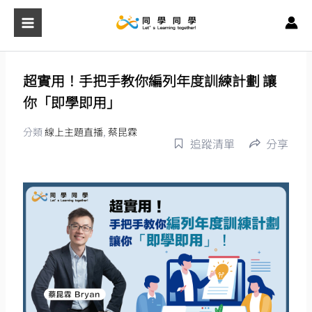
跳
至
主
要
超實用！手把手教你編列年度訓練計劃 讓
內
你「即學即用」
容
分類
線上主題直播
,
蔡昆霖
追蹤清單
分享