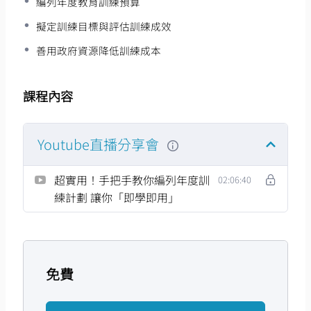
編列年度教育訓練預算
位的每年重頭戲之一。​
身為人資主管/承辦人員的你
擬定訓練目標與評估訓練成效
對於教育訓練提案已經開始動作了嗎？​
善用政府資源降低訓練成本
公司目前無專責的人力可以投入年度訓練計畫怎麼
辦？​
訓練預算/資源有限，年度訓練計畫應該要如何有效安
課程內容
排？​
​-
Youtube直播分享會
您是否依然感到頭大？還是心煩該辦的教育訓練都辦了，
還有什麼可以做？或是有其他原因呢？而企業教育訓練課
程，又該如何規劃才能與企業目標及年度計劃結合？​
超實用！手把手教你編列年度訓
02:06:40
別擔心！這些問題我們都收到了，因此本次分享會這次特
練計劃 讓你「即學即用」
別誠摯的邀請到了『企業最佳夥伴-蔡昆霖(Bryan)』老師
來為您們解答！​
從教育訓練規劃、執行至訓練效益評估，確保訓練成效與
企業營運目標、策略方向連結，且兼顧企業需求與員工期
望，同時提升組織經營績效，推動企業永續發展！
免費
–
講師介紹：