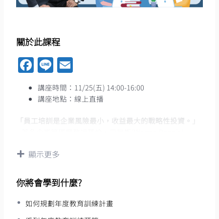
關於此課程
Facebook
Line
Email
講座時間：11/25(五) 14:00-16:00
講座地點：線上直播
「員工培訓是企業風險最小，收益最大的戰略性投資。」​
– 著名企業管理學教授華倫·貝尼斯(Warren Bennis)​
–
顯示更多
今年總算告一段落！相信負責辦訓的夥伴們都有不錯的成
果＾＾
不過呢！結束總是下一個目標的開始！
你將會學到什麼?
是否該提前為明年度做準備了呢？
–
如何規劃年度教育訓練計畫
忙歸忙，「年度教育訓練計畫」提案可是人力資源單