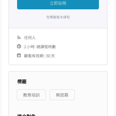
立即註冊
從「產、銷、人、發、財」企業5大層
免費觀看本課程
面，「人」是其中一個非常重要的議題。​
任何人
蔡昆霖(Bryan)老師
，從人資專業領域發跡，以企業經營領
2
小時
總課程時數
域的議題引導思考、佈局規劃、執行推動與成果收斂，將
觀看有效期 : 30 天
課程以不同的角度切入，透過真實案例與實作練習加深學
員學習成效，課程結束後即可用於實戰。​
昆霖老師以組織的長遠發展與經營管理為目標，有效協助
企業提升整體經營管理，是企業經營及人才發展策略規劃
與佈局最佳夥伴。​
標籤
教育培訓
蔡昆霖