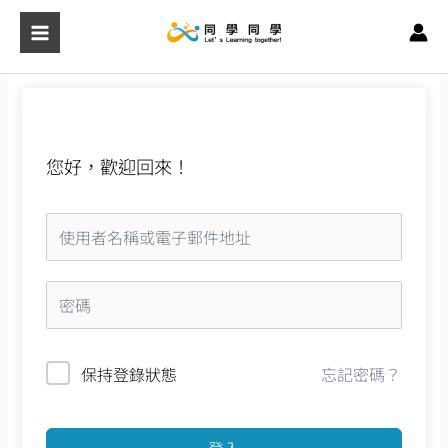
跳
至
主
要
內
容
您好，歡迎回來！
保持登錄狀態
忘記密碼？
登入