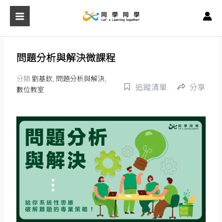
跳
至
主
要
問題分析與解決微課程
內
容
分類
劉基欽
,
問題分析與解決
,
追蹤清單
分享
數位教室