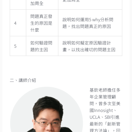
加周全
問題真正發
說明如何運用5 why分析問
4
生的原因是
題，找出問題真正的原因
什麼
如何驗證問
說明如何擬定原因驗證計
5
題的主因
畫，以找出確切的問題主因
二、講師介紹
基欽老師擔任多
年企業管理顧
問，曾多次至美
國Innosight、
UCLA、SBI引進
最新的「創新管
理方法論」，回