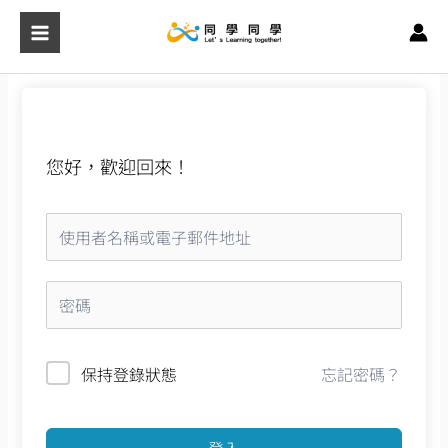
跳
至
主
要
內
容
您好，歡迎回來！
保持登錄狀態
忘記密碼？
登入