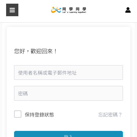
跳
至
主
要
內
容
您好，歡迎回來！
保持登錄狀態
忘記密碼？
登入