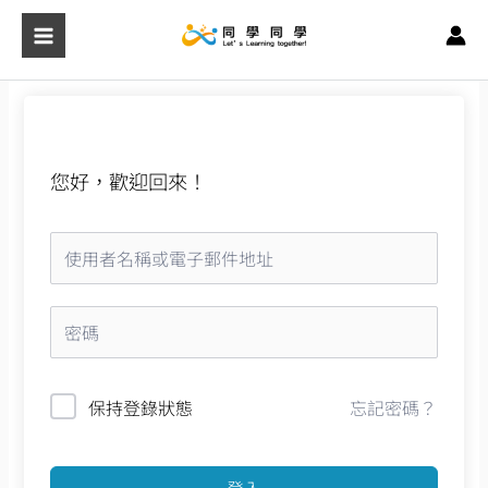
跳
至
主
要
內
容
您好，歡迎回來！
保持登錄狀態
忘記密碼？
登入