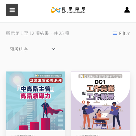
跳
至
主
要
顯示第 1 至 12 項結果，共 25 項
Filter
內
容