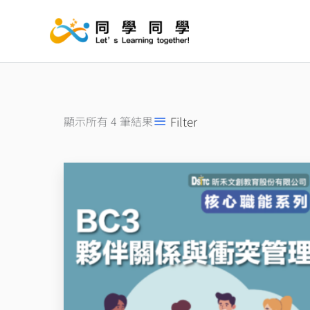
跳
至
主
要
內
容
Filter
顯示所有 4 筆結果