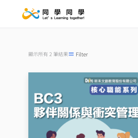
跳
至
主
要
內
容
Filter
顯示所有 2 筆結果