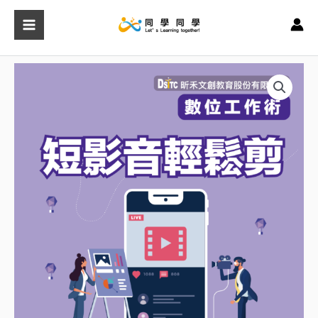
跳
至
主
要
短
內
影
容
音
輕
鬆
剪
數
量