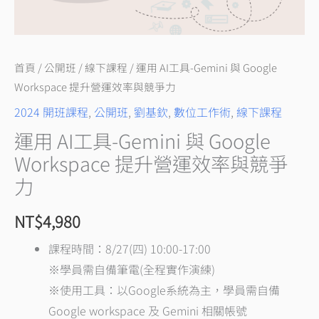
運
效
率
與
首頁
/
公開班
/
線下課程
/ 運用 AI工具-Gemini 與 Google
競
Workspace 提升營運效率與競爭力
爭
2024 開班課程
,
公開班
,
劉基欽
,
數位工作術
,
線下課程
力
運用 AI工具-Gemini 與 Google
數
Workspace 提升營運效率與競爭
量
力
NT$
4,980
課程時間：8/27(四) 10:00-17:00
※學員需自備筆電(全程實作演練)
※使用工具：以Google系統為主，學員需自備
Google workspace 及 Gemini 相關帳號