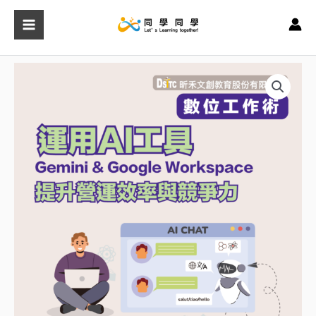
跳
至
主
要
運
內
用
容
AI
工
具-
Gemini
與
Google
Workspace
提
升
營