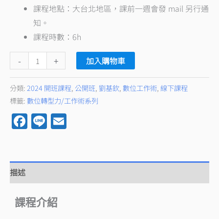
課程地點：大台北地區，課前一週會發 mail 另行通
知。
課程時數：6h
-
+
加入購物車
分類:
2024 開班課程
,
公開班
,
劉基欽
,
數位工作術
,
線下課程
標籤:
數位轉型力/工作術系列
Facebook
Line
Email
描述
課程介紹