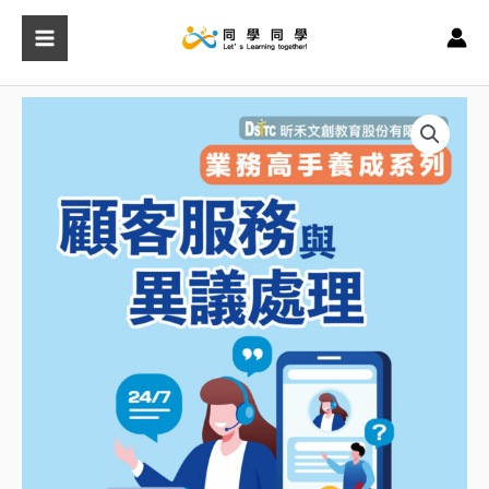
跳
至
主
要
顧
內
客
容
服
務
與
異
議
處
理
數
量