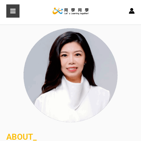
跳
至
主
要
內
容
ABOUT_