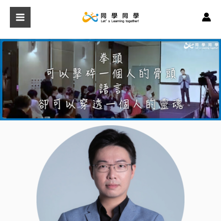
跳
至
主
要
內
容