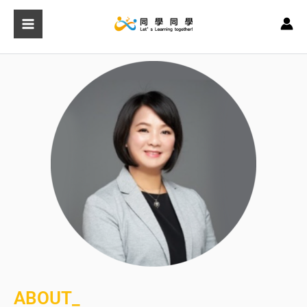
跳
至
主
要
內
容
ABOUT_