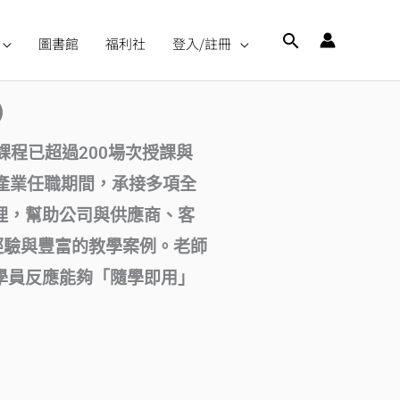
搜
圖書館
福利社
登入/註冊
尋
）
程已超過200場次授課與
在產業任職期間，承接多項全
理，幫助公司與供應商、客
經驗與豐富的教學案例。老師
學員反應能夠「隨學即用」