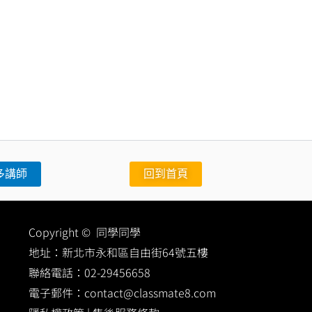
多講師
回到首頁
Copyright © 同學同學
地址：
新北市永和區自由街64號五樓
聯絡電話：
02-29456658
電子郵件：
contact@classmate8.com