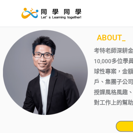
跳
至
主
要
ABOUT_
內
容
考特老師深耕金
10,000多
球性專案，金
戶、集團子公
授課風格風趣
對工作上的幫