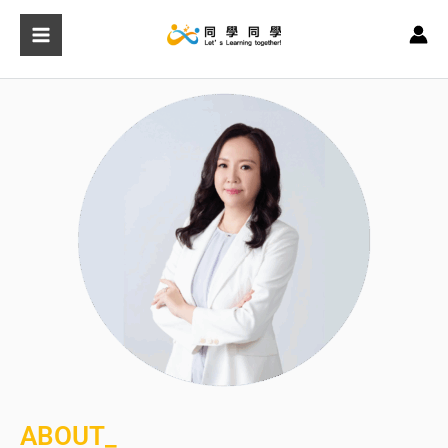
跳
至
主
要
內
容
ABOUT_