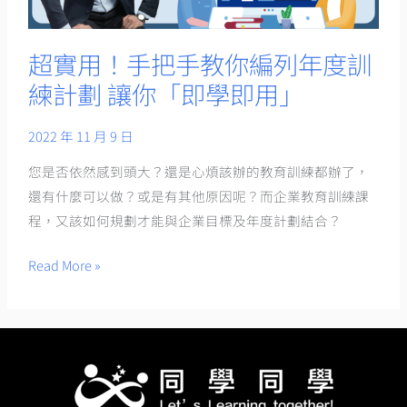
教
你
編
超實用！手把手教你編列年度訓
列
練計劃 讓你「即學即用」
年
度
2022 年 11 月 9 日
訓
您是否依然感到頭大？還是心煩該辦的教育訓練都辦了，
練
還有什麼可以做？或是有其他原因呢？而企業教育訓練課
計
程，又該如何規劃才能與企業目標及年度計劃結合？
劃
讓
Read More »
你
「即
學
即
用」