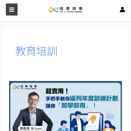
跳
至
主
要
內
容
教育培訓
超
實
用！
手
把
手