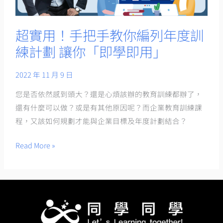
教
你
編
超實用！手把手教你編列年度訓
列
練計劃 讓你「即學即用」
年
度
2022 年 11 月 9 日
訓
您是否依然感到頭大？還是心煩該辦的教育訓練都辦了，
練
還有什麼可以做？或是有其他原因呢？而企業教育訓練課
計
程，又該如何規劃才能與企業目標及年度計劃結合？
劃
讓
Read More »
你
「即
學
即
用」