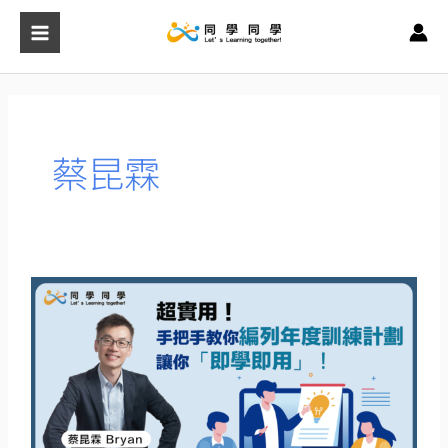
跳
至
主
要
內
容
蔡昆霖
超
實
用！
手
把
手