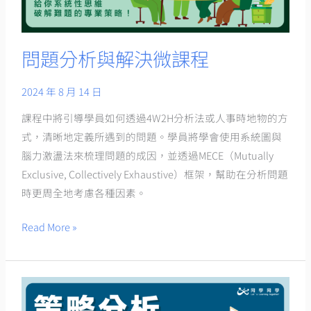
決
微
課
問題分析與解決微課程
程
2024 年 8 月 14 日
課程中將引導學員如何透過4W2H分析法或人事時地物的方
式，清晰地定義所遇到的問題。學員將學會使用系統圖與
腦力激盪法來梳理問題的成因，並透過MECE（Mutually
Exclusive, Collectively Exhaustive）框架，幫助在分析問題
時更周全地考慮各種因素。
Read More »
策
略