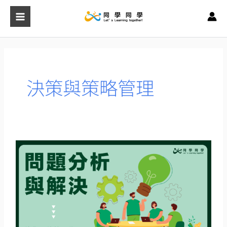
跳
至
主
要
內
容
決策與策略管理
問
題
分
析
與
解