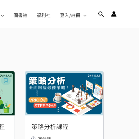
搜
圖書館
福利社
登入/註冊
尋
程
策略分析課程
25分鐘