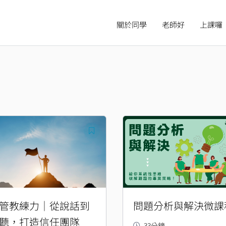
關於同學
老師好
上課囉
原
目
始
前
價
價
格：
格：
NT$1,000。
NT$500。
管教練力｜從說話到
問題分析與解決微課
聽，打造信任團隊
33分鐘