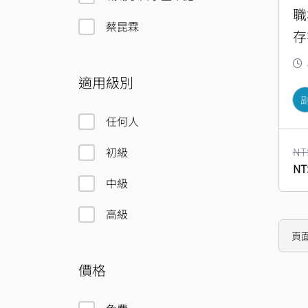
職
蔡昆霖
存
適用級別
任何人
初級
NT
NT
中級
高級
頁
價格