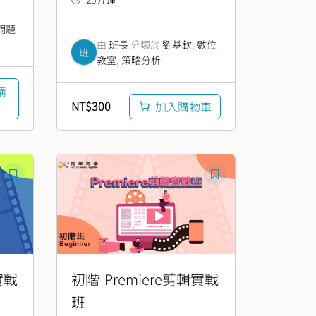
問題
由
班長
分類於
劉基欽
,
數位
班
教室
,
策略分析
購
NT$
300
車
加入購物車
原
目
始
前
價
價
格：
格：
NT$2,860。
NT$1,600。
實戰
初階-Premiere剪輯實戰
班