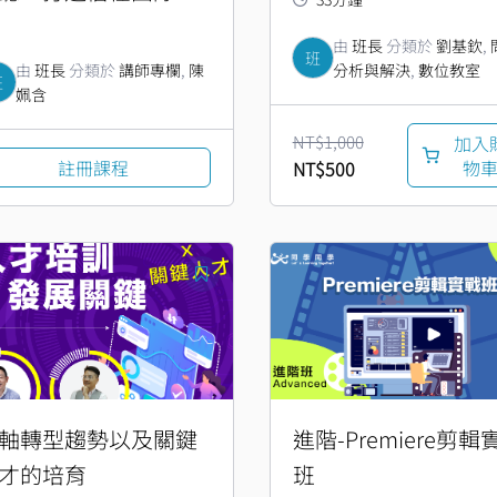
由
班長
分類於
劉基欽
,
班
由
班長
分類於
講師專欄
,
陳
分析與解決
,
數位教室
班
姵含
NT$
1,000
加入
註冊課程
物
NT$
500
原
目
始
前
價
價
格：
格：
NT$2,590。
NT$1,500。
軸轉型趨勢以及關鍵
進階-Premiere剪輯
才的培育
班