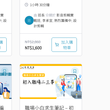
1小時 30分鐘
輯實
由
班長
分類於
影音剪輯實
中
,
設
班
戰班
,
李承宣
,
熱烈籌備中
,
設
計剪輯
購
NT$
2,860
加入購
車
物車
NT$
1,600
原
目
始
前
價
價
格：
格：
NT$199。
NT$99。
編
職場小白求生筆記 – 初