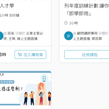
人才學
列年度訓練計劃 讓你
「即學即用」
1小時 30分鐘
2小時
由
班長
分類於
企業主管必
由
顧問講師專用
分類
班
顧
修
,
王琳
,
線上主題直播
上主題直播
,
蔡昆霖
$
99
加入購物車
註冊課程
目
前
價
：
格：
$199。
NT$99。