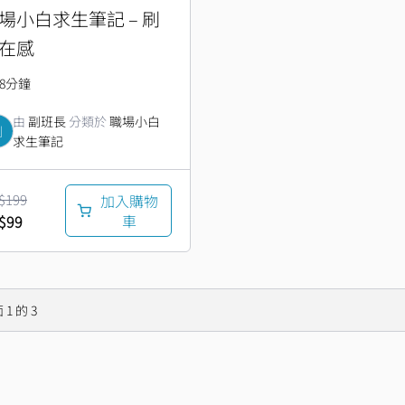
場小白求生筆記 – 刷
在感
8分鐘
由
副班長
分類於
職場小白
副
求生筆記
$
199
加入購物
車
$
99
面
1
的
3