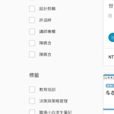
世
設計剪輯
許涵婷
講師專欄
陳姵含
陳姵含
NT
標籤
原
始
教育培訓
價
格
決策與策略管理
NT
職場小白求生筆記