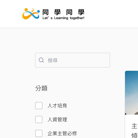
跳
至
主
要
內
容
分類
人才培育
人資管理
主
企業主管必修
傾