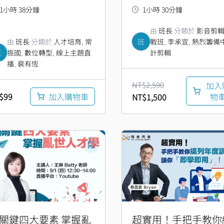
1小時 38分鐘
1小時 30分鐘
由
班長
分類於
影音剪
由
班長
分類於
人才培育
,
常
班
戰班
,
李承宣
,
熱烈籌備
班
振國
,
數位轉型
,
線上主題直
計剪輯
播
,
裴有恆
NT$
2,590
加入
$
99
加入購物車
物
NT$
1,500
關鍵四大要素 掌握亂
超實用！手把手教你