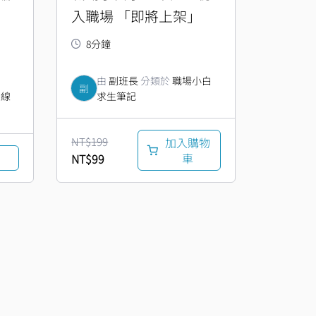
入職場 「即將上架」
8分鐘
由
副班長
分類於
職場小白
副
於
線
求生筆記
NT$
199
加入購物
車
NT$
99